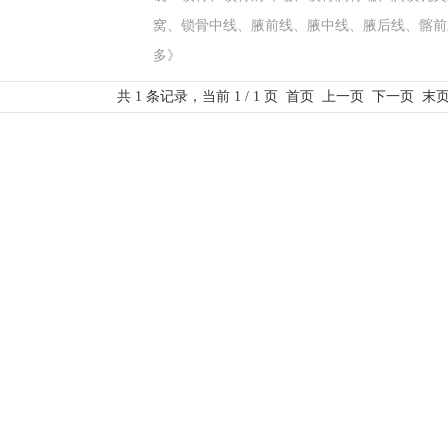
窝、锁骨中线、腋前线、腋中线、腋后线、髂前
多》
共 1 条记录，当前 1 / 1 页 首页 上一页 下一页 