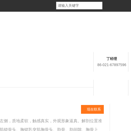
在线客服
商机
在线留言
联系方式
丁经理
86-021-67897596
在线客服
用心服务 成就你我
现在联系
左侧，质地柔软，触感真实，外观形象逼真。解剖位置准
肌锁骨头、胸锁乳突肌胸骨头、肋骨、肋间隙、胸骨上