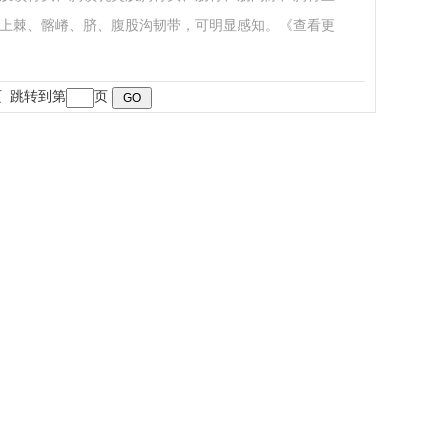
上棘、髂嵴、脐、腹股沟韧带，可明显感知。
《查看更
末页 跳转到第
页