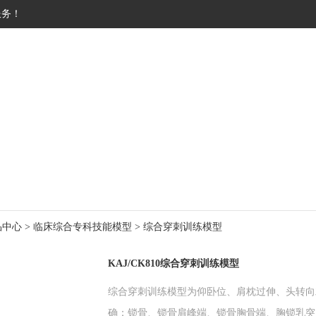
服务！
展示
公司新闻
技术文章
供应
品中心
>
临床综合专科技能模型
>
综合穿刺训练模型
KAJ/CK810综合穿刺训练模型
综合穿刺训练模型为仰卧位、肩枕过伸、头转向
确：锁骨、锁骨肩峰端、锁骨胸骨端、胸锁乳突