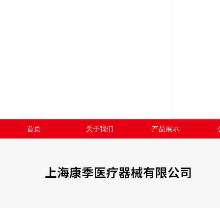
首页
关于我们
产品展示