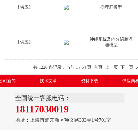
【供应】
病理肝模型
神经系统及内分泌腺浮
【供应】
雕模型
共 1220 条记录，当前 1 / 54 页 首页 上一页
下一页
公司新闻
技术文章
资料下载
供应商
全国统一客服电话：
18117030019
地址：上海市浦东新区项文路333弄1号701室