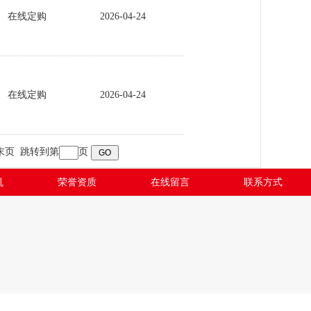
在线定购
2026-04-24
在线定购
2026-04-24
末页
跳转到第
页
机
荣誉资质
在线留言
联系方式