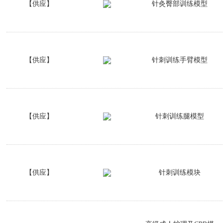
【供应】
针灸臀部训练模型
【供应】
针刺训练手臂模型
【供应】
针刺训练腿模型
【供应】
针刺训练模块