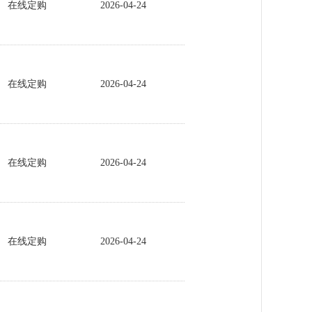
在线定购
2026-04-24
在线定购
2026-04-24
在线定购
2026-04-24
在线定购
2026-04-24