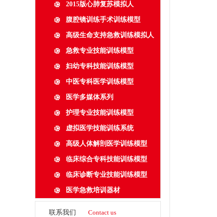
2015版心肺复苏模拟人
腹腔镜训练手术训练模型
高级生命支持急救训练模拟人
急救专业技能训练模型
妇幼专科技能训练模型
中医专科医学训练模型
医学多媒体系列
护理专业技能训练模型
虚拟医学技能训练系统
高级人体解剖医学训练模型
临床综合专科技能训练模型
临床诊断专业技能训练模型
医学急救培训器材
联系我们
Contact us