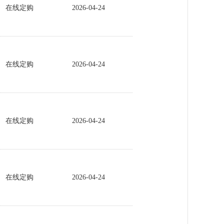
在线定购
2026-04-24
在线定购
2026-04-24
在线定购
2026-04-24
在线定购
2026-04-24