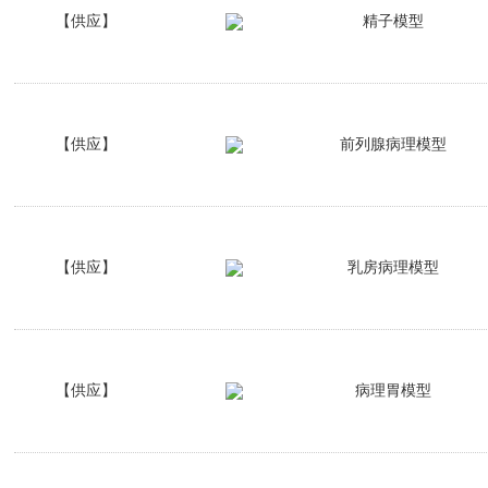
【供应】
精子模型
【供应】
前列腺病理模型
【供应】
乳房病理模型
【供应】
病理胃模型