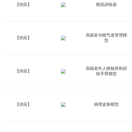
【供应】
模拟训练器
高级多功能气道管理模
【供应】
型
高级老年人静脉穿刺训
【供应】
练手臂模型
【供应】
病理皮肤模型