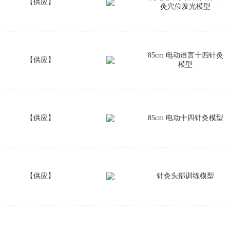
【供应】
灸穴位发光模型
85cm 电动语言十四针灸
【供应】
模型
【供应】
85cm 电动十四针灸模型
【供应】
针灸头部训练模型