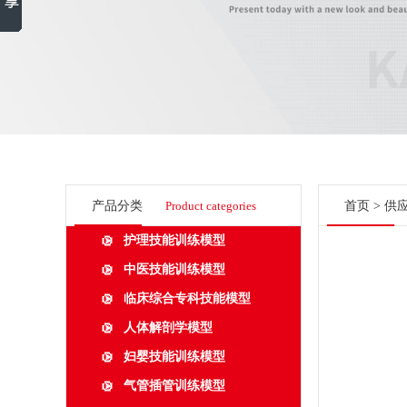
产品分类
Product categories
首页
>
供
护理技能训练模型
中医技能训练模型
临床综合专科技能模型
人体解剖学模型
妇婴技能训练模型
气管插管训练模型