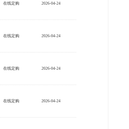
在线定购
2026-04-24
在线定购
2026-04-24
在线定购
2026-04-24
在线定购
2026-04-24