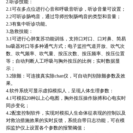
2.听诊技能：
2.1可在多点位进行心音和呼吸音听诊，听诊音量可设置；
2.2可听诊肠鸣音，通过导师控制肠鸣音的类型和音量；
2.3有集中听诊功能。
3.急救技能：
3.1可进行心肺复苏功能训练，支持口对口、口对鼻、简易
hu吸器对口等多种通气方式；电子监控气道开放、吹气次
数、吹气频率、吹气量、按压次数、按压频率、按压位置
等；自动判断人工呼吸与胸外按压的比例；实时数据显
示；
3.2除颤：可连接真实除chan仪，可自动判别除颤参数及效
果。
4.软件系统可显示虚拟模拟人，呈现人体生理参数：
4.1可模拟20种以上心电图，胸外按压操作脉搏和心电实时
同步变化；
4.2配套控制软件，实现对模拟人生命体征表现的控制以及
对救治措施效果的实时反馈，系统自带日志功能，可在模
拟监护仪上设置各个参数的报警阈值；