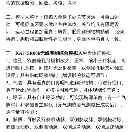
程的数据监测、回放、考核、点评。
二、模型人整体：模拟人全身多处关节灵活，可自由运
动，可根据临床要求做出各种体位；关节均具有阻尼设
计，运动过程更加逼真；胸骨、胫骨解剖结构精确，比例
协调，胸廓和四肢骨性标志明显，身高体重与真人一致。
三、
KAJ-ER006无线智能综合模拟人
生命体征模拟
1、瞳孔：双侧瞳孔可模拟散大、正常、缩小三种状态，可
进行瞳孔直接、间接对光反射检查，双侧瞳孔状态可独立
设置；具有眼睑眨动功能（增设眼睑状态可调节）；
2、气道：具有逼真的口鼻咽气道解剖结构，可进行经口、
鼻气管cha管操作，可模拟困难气道，可体现烧伤气道；
3、呼吸：具有自主呼吸功能，可实现胸廓单侧（有一个气
胸时）和双侧自主起伏（无气胸或者气胸减压成功后），
通气量可检测；
4、脉搏：可触及双侧颈动脉、双侧肱动脉、双侧桡动脉、
双侧股动脉、双侧腘动脉、双侧足背动脉、双侧足踝动脉