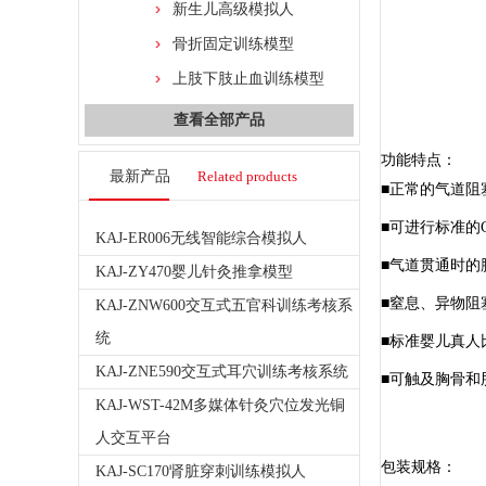
新生儿高级模拟人
骨折固定训练模型
上肢下肢止血训练模型
查看全部产品
功能特点：
最新产品
Related products
■正常的气道阻
■可进行标准的
KAJ-ER006无线智能综合模拟人
■气道贯通时的
KAJ-ZY470婴儿针灸推拿模型
■窒息、异物阻
KAJ-ZNW600交互式五官科训练考核系
统
■标准婴儿真人
KAJ-ZNE590交互式耳穴训练考核系统
■可触及胸骨和
KAJ-WST-42M多媒体针灸穴位发光铜
人交互平台
包装规格：
KAJ-SC170肾脏穿刺训练模拟人