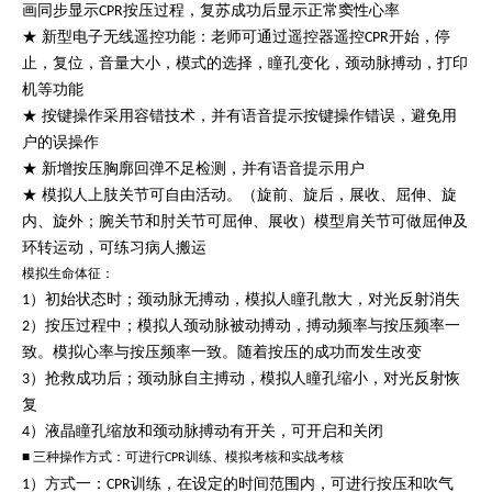
画同步显示
按压过程，复苏成功后显示正常窦性心率
CPR
★ 新型电子无线遥控功能：老师可通过遥控器遥控
开始，停
CPR
止，复位，音量大小，模式的选择，瞳孔变化，颈动脉搏动，打印
机等功能
★ 按键操作采用容错技术，并有语音提示按键操作错误，避免用
户的误操作
★ 新增按压胸廓回弹不足检测，并有语音提示用户
★ 模拟人上肢关节可自由活动。（旋前、旋后，展收、屈伸、旋
内、旋外；腕关节和肘关节可屈伸、展收）模型肩关节可做屈伸及
环转运动，可练习病人搬运
模拟生命体征：
）初始状态时；颈动脉无搏动，模拟人瞳孔散大，对光反射消失
1
）按压过程中；模拟人颈动脉被动搏动，搏动频率与按压频率一
2
致。模拟心率与按压频率一致。随着按压的成功而发生改变
）抢救成功后；颈动脉自主搏动，模拟人瞳孔缩小，对光反射恢
3
复
）液晶瞳孔缩放和颈动脉搏动有开关，可开启和关闭
4
■ 三种操作方式：可进行
训练、模拟考核和实战考核
CPR
）方式一：
训练，在设定的时间范围内，可进行按压和吹气
1
CPR