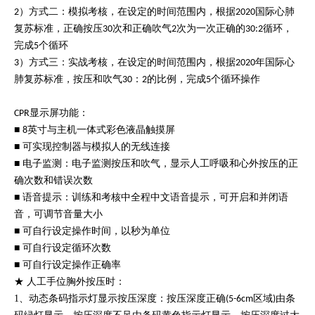
）方式二：模拟考核，在设定的时间范围内，根据
国际心肺
2
2020
复苏标准，正确按压
次和正确吹气
次为一次正确的
循环，
30
2
30:2
完成
个循环
5
）方式三：实战考核，在设定的时间范围内，根据
年国际心
3
2020
肺复苏标准，按压和吹气
：
的比例，完成
个循环操作
30
2
5
显示屏功能：
CPR
■
英寸与主机一体式彩色液晶触摸屏
8
■ 可实现控制器与模拟人的无线连接
■ 电子监测：电子监测按压和吹气，显示人工呼吸和心外按压的正
确次数和错误次数
■ 语音提示：训练和考核中全程中文语音提示，可开启和并闭语
音，可调节音量大小
■ 可自行设定操作时间，以秒为单位
■ 可自行设定循环次数
■ 可自行设定操作正确率
★ 人工手位胸外按压时：
1、动态条码指示灯显示按压深度：按压深度正确
区域
由条
(5-6cm
)