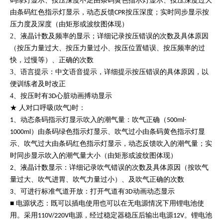
码绿灯显示、按压深度不足由条码黄色指示灯显示、按压深度过大
由条码红色指示灯显示，动态反馈
按压深度；实时同步显示按
CPR
压力度及深度（由矩形或波纹图体现）
2、液晶计数及频率的显示；详细记录按压错误的次数及具体原因
（按压力量过大、按压力量过小、按压位置错误、按压频率的过
快，过慢等）、正确的次数
3、语言提示：中文语音提示，详细提示按压错误的具体原因，以
便训练者及时改正
4、按压时有
心脏动画搏动显示
3D
★ 人对口呼吸
吹气
时：
(
)
、动态条码指示灯显示吹入的潮气量：吹气正确（
1
500ml-
）由条码绿色指示灯显示、吹气过小由条码黄色指示灯显
1000ml
示、吹气过大由条码红色指示灯显示，动态反馈吹入的潮气量；实
时同步显示吹入的潮气量大小（由矩形或波纹图体现）
、液晶计数显示：详细记录吹气错误的次数及具体原因（按吹气
2
量过大、吹气进胃、吹气力量过小）、及吹气正确的次数
、可进行标准气道开放：打开气道有
动画动态显示
3
3D
■ 电源状态：既可以插电使用也可以在无电源情况下用锂电池使
用。采用
电源，经过稳定器稳压后输出电源
。锂电池
110V/220V
12V