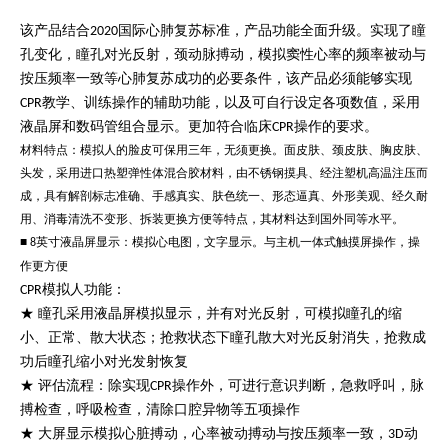
该产品结合
国际心肺复苏标准，产品功能全面升级。实现了瞳
2020
孔变化，瞳孔对光反射，颈动脉搏动，模拟窦性心率的频率被动与
按压频率一致等心肺复苏成功的必要条件，该产品必须能够实现
教学、训练操作的辅助功能，以及可自行设定各项数值，采用
CPR
液晶屏和数码管组合显示。更加符合临床
操作的要求。
CPR
材料特点：模拟人的脸皮可保用三年，无须更换。面皮肤、颈皮肤、胸皮肤、
头发，采用进口热塑弹性体混合胶材料，由不锈钢摸具、经注塑机高温注压而
成，具有解剖标志准确、手感真实、肤色统一、形态逼真、外形美观、经久耐
用、消毒清洗不变形、拆装更换方便等特点，其材料达到国外同等水平。
■
英寸液晶屏显示：模拟心电图，文字显示。与主机一体式触摸屏操作，操
8
作更方便
模拟人功能：
CPR
★ 瞳孔采用液晶屏模拟显示，并有对光反射，可模拟瞳孔的缩
小、正常、散大状态；抢救状态下瞳孔散大对光反射消失，抢救成
功后瞳孔缩小对光发射恢复
★ 评估流程：除实现
操作外，可进行意识判断，急救呼叫，脉
CPR
搏检查，呼吸检查，清除口腔异物等五项操作
★ 大屏显示模拟心脏搏动，心率被动搏动与按压频率一致，
动
3D