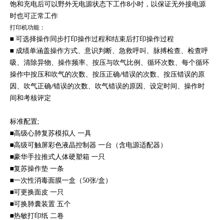
饱和充电后可以野外无电源状态下工作
小时，以保证无外接电源
8
时也可正常工作
打印机功能：
■ 可选择操作同步打印操作过程和结束后打印操作过程
■ 成绩单涵盖操作方式、意识判断、急救呼叫、脉搏检查、检查呼
吸、清除异物、操作频率、按压与吹气比例、循环次数、每个循环
操作中按压和吹气的次数、按压正确
错误的次数、按压错误的原
/
因、吹气正确
错误的次数、吹气错误的原因、设定时间、操作时
/
间和考核评定
标准配置;
■高级心肺复苏模拟人 一具
■高级可触屏彩色液晶控制器 一台（含电源适配器）
■豪华手拉推式人体硬塑箱 一只
■复苏操作垫 一条
■一次性消毒面膜一盒（50张/盒）
■可更换面皮 一只
■可换肺囊装置 五个
■热敏打印纸 二卷