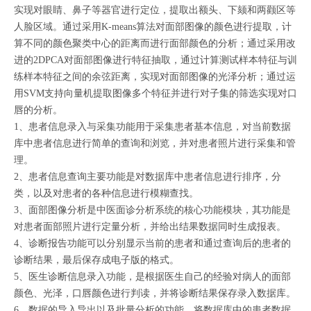
实现对眼睛、鼻子等器官进行定位，提取出额头、下颏和两颧区等
人脸区域。通过采用K-means算法对面部图像的颜色进行提取，计
算不同的颜色聚类中心的距离而进行
面部
颜色的分析；
通过采用改
进的
2DPCA对面部图像进行特征抽取，通过计算测试样本特征与训
练样本特征之间的余弦距离，实现对面部图像的光泽分析；通过运
用SVM支持向量机提取图像多个特征并进行对子集的筛选实现对口
唇的分析。
1、患者信息录入与采集功能用于采集患者基本信息，对当前数据
库中患者信息进行简单的查询和浏览，并对患者照片进行采集和管
理。
2、患者信息查询主要功能是对数据库中患者信息进行排序，分
类，以及对患者的各种信息进行模糊查找。
3、面部图像分析是中医面诊分析系统的核心功能模块，其功能是
对患者面部照片进行定量分析，并给出结果数据同时生成报表。
4、诊断报告功能可以分别显示当前的患者和通过查询后的患者的
诊断结果，最后保存成电子版的格式。
5、医生诊断信息录入功能，是根据医生自己的经验对病人的面部
颜色、光泽，口唇颜色进行判读，并将诊断结果保存录入数据库。
6、数据的导入导出以及批量分析的功能，将数据库中的患者数据