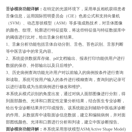
舌诊模块功能详解
：
在特定的光源环境下，采用单反相机获得患者
舌像信息，运用国际照明委员会（
CIE）色差公式和支持向量机
（SVM）、动态形状模型（ASM）等多项成熟技术，对舌体图像
的颜色、纹理、轮廓进行特征提取，将这些特征值与特征数据库中
的阈值进行比对，给出舌象分析结果。
1、
舌象分析功能包括舌体自动分割、舌色、苔色识别、舌形判断
等中医舌诊中的常见内容。
2、系统提供数据库存储、pdf文档输出、报表打印功能供用户进行
数据的保存、外部输出以及日后维护。
3、历史病例查询功能允许用户对以前输入的病例按条件进行查询
和读取。系统可按用户输入的条件进行模糊查询，查询到的记录可
以进行读取成为当前病例进行修改和维护。
本系统从模式识别的角度出发，通过对病人面部图像进行分割，得
到面部颜色、光泽和口唇定性定量分析结果，结合医生专业诊断，
给出专业诊断结果并打印成报告。该系统能达到辅助中医临床诊断
的作用。从数据库中读取面诊信息数据，建立和编辑病例，并对面
部图线颜色、光泽和口唇进行分析和判读，建立中医诊断报告。
面诊模块功能详解
：
本系统采用形状模型
ASM(Active Shape Model)