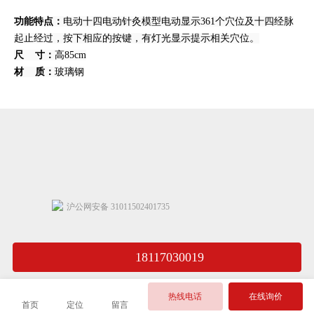
功能特点：
电动十四电动针灸模型电动显示361个穴位及十四经脉
起止经过，按下相应的按键，有灯光显示提示相关穴位。
尺 寸：
高85cm
材 质：
玻璃钢
沪公网安备 31011502401735
18117030019
热线电话
在线询价
首页
定位
留言