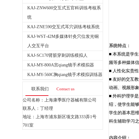
KAJ-ZNW600交互式五官科训练考核系
统
KAJ-ZNE590交互式耳穴训练考核系统
KAJ-WST-42M多媒体针灸穴位发光铜
人交互平台
系统特点：
■ 本系统是学
KAJ-SC170肾脏穿刺训练模拟人
频等多种媒体
KAJ-MY-800A宫qiang镜手术模拟器
■ 人性化实贵
KAJ-MY-560C胸qiang镜手术模拟训练器
■ 友好的交互
动画、视频形
联系我们
Contact us
■ 外科护理学
公司名称：上海康季医疗器械有限公司
绍，使学生能
联系人：丁经理
学生的基本思维
地址：上海市浦东新区项文路333弄1号
科生辅助学习
701室
内容介绍：