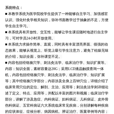
系统特点：
■ 本教学系统为医学院校学生提供了一种能够自主学习、加强感官
认识、强化针灸学相关知识，弥补书面教学过于抽象的不足，方便
学生自主学习。
■ 本系统具有开放性、交互性，能够让学生课后随时地进行自主学
习，可对学员24小时开放使用。
■ 本系统力求操作简单、直观，同时具有丰富漂亮界面、很强的动
态效果，能够从视觉上、听觉上吸引学生注意力，避免了枯燥无味
的介绍，知识全面，弥补课堂不足。
■ 内容包括经络腧穴学、刺法灸法学、临床治疗学、知识扩展等。
内容：知识全面，素材容量达20G；采用LCD液晶触摸查询一体
机，内容包括经络腧穴学、刺法灸法学、临床治疗学、知识扩展
等；其中经络腧穴学部分，内容涉及全身上百钟穴位，详细介绍了
临床常用穴位的定位、解剖、主治、应用等；刺法灸法学则详细论
述了定义、特点、应用等，并配以丰富的图片和视频；临床治疗学
部分，讲解了涉及急症、内科病证、妇科病证、儿科病证、皮外骨
伤科病证、五官科病证六大系统临床常见疾病，分别讲解每种疾病
的症状体征、症候分析、病因病机、辨证治疗、医案举例等内容；