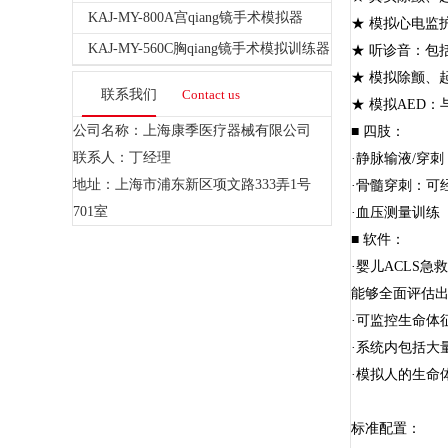
KAJ-MY-800A宫qiang镜手术模拟器
★ 模拟心电监
KAJ-MY-560C胸qiang镜手术模拟训练器
★ 听诊音：包
★ 模拟除颤、起
联系我们
Contact us
★ 模拟AED
公司名称：上海康季医疗器械有限公司
■ 四肢：
联系人：丁经理
·静脉输液/穿
地址：上海市浦东新区项文路333弄1号
·骨髓穿刺：可
701室
·血压测量训练
■ 软件：
·婴儿ACLS
能够全面评估
·可监控生命体
·系统内包括大
·模拟人的生命
标准配置：