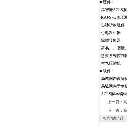
■ 硬件：
·高智能ACLS
·KAJ/S7G血
·心肺听诊组件
·心电发生器
·除颤转换器
·简易、、咽镜
·急救系统控制
·空气压缩机
■ 软件：
·局域网内教师机
·局域网内学生机
·ACLS脚本编辑
上一篇：
下一篇：
相关同类产品：