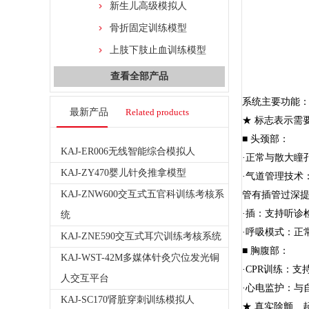
新生儿高级模拟人
骨折固定训练模型
上肢下肢止血训练模型
查看全部产品
系统主要功能
最新产品
Related products
★ 标志表示需
■ 头颈部：
KAJ-ER006无线智能综合模拟人
·正常与散大瞳
KAJ-ZY470婴儿针灸推拿模型
·气道管理技
KAJ-ZNW600交互式五官科训练考核系
管有插管过深
·插：支持听诊
统
·呼吸模式：正
KAJ-ZNE590交互式耳穴训练考核系统
■ 胸腹部：
KAJ-WST-42M多媒体针灸穴位发光铜
·CPR训练：
人交互平台
·心电监护：与
KAJ-SC170肾脏穿刺训练模拟人
★ 真实除颤、