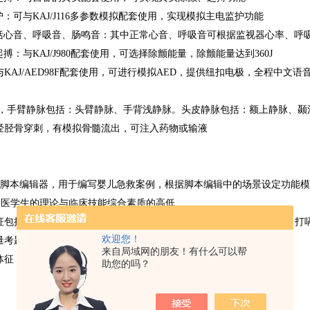
护：可与KAJ/J116多参数模拟配套使用，实现模拟主电监护功能
括心音、呼吸音、肠鸣音：其中正常心音、呼吸音可根据监视器心率、呼
搏：与KAJ/J980配套使用，可选择除颤能量，除颤能量达到360J
：与KAJ/AED98F配套使用，可进行模拟AED，提供纽扣电极，全程中
刺，手臂静脉包括：头臂静脉、手背浅静脉。头皮静脉包括：额上静脉、
经胫骨穿刺，有模拟骨髓流出，可注入药物或输液
急救脚本编辑器，用于编写婴儿急救案例，根据脚本编辑中的场景设定功能
出医学生的理论与临床技能综合素质的高低
征包括：自主呼吸，模拟股动脉，股动脉的搏动；心率；心律；噪声；打
欢迎您！
量考题，心电图，急救理论知识，急救场景，病例等
来自局域网的朋友！有什么可以帮
体征，并由外部事件驱动脚本的运行，记录操作日志
助您的吗？