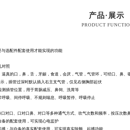
产品·展示
PRODUCT FUNCTI
：
要与选配件配套使用才能实现的功能
孔对照
术：逼真的口，鼻，舌，牙龈，食道，会厌，气管，气管环，可经口、鼻、
提示，插管过深时默认插入右主支气管，仅见右侧胸部起伏
检测插管位置，用于胃肠减压、鼻饲、洗胃等
常呼吸、间停呼吸、不规则喘息、呼吸暂停、呼吸停止
支持口对口、口对口鼻、对口等多种通气方式、吹气次数和频率，按压次数
自备的配套使用，可实现心电监护
起搏：与自备的真实配套使用，可实现真实除颤、起搏功能