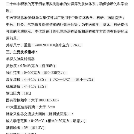
二十年来积累的万于例临床实测脉象的知识库为肢体体系，确保诊断的科学合
理。
中医智能脉象仪/脉象采集仪可以广泛用于中医临床教学、科研、病情监护；
中药、针灸、气功康复保健措施的疗效评估等，为中医教学、临床、科研提供
可靠的客观指示。本仪器在计算机网络远程诊断和远程教学方面也有良好的应
用前景。
外形尺寸、重量：240×200×100毫米立方，2Kg。
三、主要技术指标：
单探头脉象转能器
灵敏度：0.5mV/克力（桥压6V）
线性范围：0~500克力（原0~250克力）
温度漂移：小于1%（F.S）（-5
℃
~+40
℃
）（原小于2%）
机械滞后：小于1%（F.S）
输出阻力：1KΩ
固有谐振频率：大于1000Hz(-3db)
zui大垂直位移距离：大于15mm
脉象采集器交流放大回路（脉搏波回路）：
输入动态范围：0~25mV（相当0~50克力，动态力）
满幅输出：5V（原4.5V）