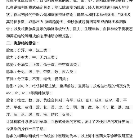
读数字化脉波信号，自动判读脉象的位、数、形、势，识别脉图特征参数，并
以多逻辑判断模式确定脉名；能以脉诊测为线索，经人机对话询问病人的症
状，作出初步的中医八钢和脏腑辩证结论；能显示和打印系列脉图、*脉图及
其特征参数、取脉压力-脉幅趋势图、40秒脉波趋势图等组成的脉图检测报
告；以及根据脉象提示的动脉系统张力、阻力、生理年龄、自律神经平衡状态
和辩证结论等组成的临床辅助诊断报告。
二、测脉结论报告：
脉位：分浮、中、沉三类；
脉力：分有力、中、无力三类；
脉势：分满实、正常、低乎虚、中空虚四类；
脉率：分迟、缓、平、带数、数、疾六类；
节律：分正常、不齐、结代、促四类；
脉形：以a、b、c分别标记主波、重搏前波、重搏波，按各波出现的情况分为
abc、ab、ac、a等四种脉形；
脉名：按位、数、形、势综合判别，有平、弦I、弦Ⅱ、弦Ⅲ、弦Ⅳ、滑、平
滑、平弦、弦滑、涩、芤、濡、虚、实、弱、微、散、革、牢、紧、洪、细、
浮、沉、迟、缓、数、疾、结代、促等。
计算机软件系统采用菜单、互教式处理的方式，设计了方便用户的友好界面，
令复杂的操作一目了然。
脉象的辅助诊断软件一传统的中医理论为本，以上海中医药大学诊断教研室近