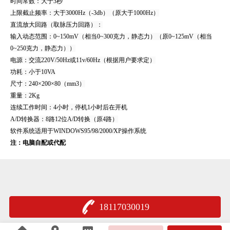
时间常数：大于3秒
上限截止频率：大于3000Hz（-3db）（原大于1000Hz）
直流放大回路（取脉压力回路）：
输入动态范围：0~150mV（相当0~300克力，静态力）（原0~125mV（相当
0~250克力，静态力））
电源：交流220V/50Hz或11v/60Hz（根据用户要求定）
功耗：小于10VA
尺寸：240×200×80（mm3）
重量：2Kg
连续工作时间：4小时，停机1小时后在开机
A/D转换器：8路12位A/D转换（原4路）
软件系统适用于WINDOWS95/98/2000/XP操作系统
注：电脑自配或代配
18117030019