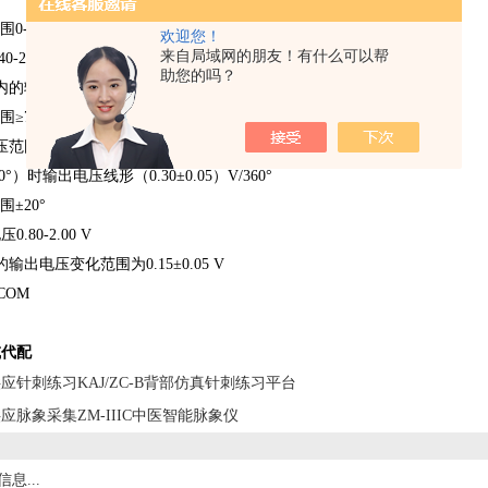
围0-18mm
欢迎您！
来自局域网的朋友！有什么可以帮
-2.80V
助您的吗？
输出电压线形度 （0.50±0.05）V/4 mm
围≥7圈
围1.0-2.8 V
°）时输出电压线形（0.30±0.05）V/360°
围±20°
80-2.00 V
时的输出电压变化范围为0.15±0.05 V
COM
或代配
应针刺练习KAJ/ZC-B背部仿真针刺练习平台
应脉象采集ZM-IIIC中医智能脉象仪
息...