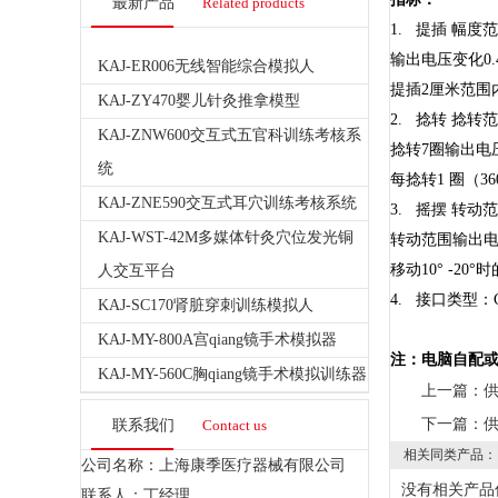
最新产品
Related products
1. 提插 幅度范
输出电压变化0.40
KAJ-ER006无线智能综合模拟人
提插2厘米范围内的
KAJ-ZY470婴儿针灸推拿模型
2. 捻转 捻转范
KAJ-ZNW600交互式五官科训练考核系
捻转7圈输出电压范
统
每捻转1 圈（360
KAJ-ZNE590交互式耳穴训练考核系统
3. 摇摆 转动范
KAJ-WST-42M多媒体针灸穴位发光铜
转动范围输出电压0.
移动10° -20°
人交互平台
4. 接口类型：
KAJ-SC170肾脏穿刺训练模拟人
KAJ-MY-800A宫qiang镜手术模拟器
注：电脑自配
KAJ-MY-560C胸qiang镜手术模拟训练器
上一篇：
供
下一篇：
供
联系我们
Contact us
相关同类产品：
公司名称：上海康季医疗器械有限公司
没有相关产品信
联系人：丁经理