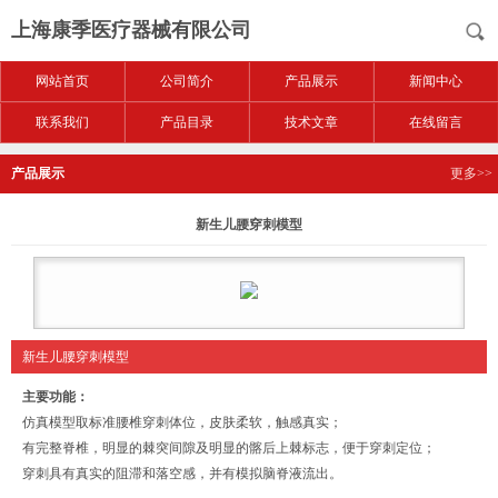
上海康季医疗器械有限公司
网站首页
公司简介
产品展示
新闻中心
联系我们
产品目录
技术文章
在线留言
产品展示
更多>>
新生儿腰穿刺模型
新生儿腰穿刺模型
主要功能：
仿真模型取标准腰椎穿刺体位，皮肤柔软，触感真实；
有完整脊椎，明显的棘突间隙及明显的髂后上棘标志，便于穿刺定位；
穿刺具有真实的阻滞和落空感，并有模拟脑脊液流出。