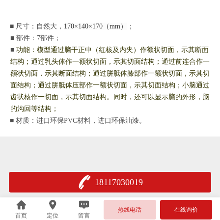
■
尺寸：
自然大，
170×140×170（mm）
；
■
部件：
7
部件
；
■
功能：模型通过脑干正中（红核及内夹）作额状切面，示其断面
结构；通过乳头体作一额状切面，示其切面结构；通过前连合作一
额状切面，示其断面结构；通过胼胝体膝部作一额状切面，示其切
面结构；通过胼胝体压部作一额状切面，示其切面结构；小脑通过
齿状核作一切面，示其切面结构。同时，还可以显示脑的外形，脑
的沟回等结构
；
■
材质：进口环保
PVC材料，进口环保油漆。
18117030019
沪公网安备 31011502401735
热线电话
在线询价
首页
定位
留言