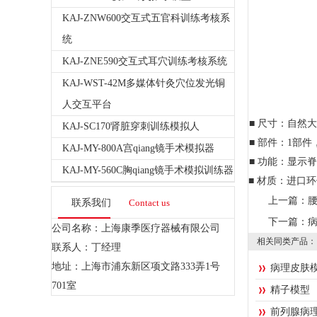
KAJ-ZNW600交互式五官科训练考核系
统
KAJ-ZNE590交互式耳穴训练考核系统
KAJ-WST-42M多媒体针灸穴位发光铜
人交互平台
■
尺寸：自然大
KAJ-SC170肾脏穿刺训练模拟人
■
部件：
1部件
KAJ-MY-800A宫qiang镜手术模拟器
■
功能：显示脊
KAJ-MY-560C胸qiang镜手术模拟训练器
■
材质：进口环
上一篇：
联系我们
Contact us
下一篇：
公司名称：上海康季医疗器械有限公司
相关同类产品：
联系人：丁经理
地址：上海市浦东新区项文路333弄1号
病理皮肤
701室
精子模型
前列腺病