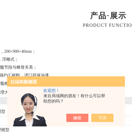
产品·展示
PRODUCT FUNCTI
，
200×900×40mm；
，浮雕式；
髓节段与椎骨关系；
保
PVC材料，进口环保油漆。
腰骶椎、椎间盘和脊神经电动模型
欢迎您！
病理大肠模型
来自局域网的朋友！有什么可以帮
助您的吗？
模型
理模型