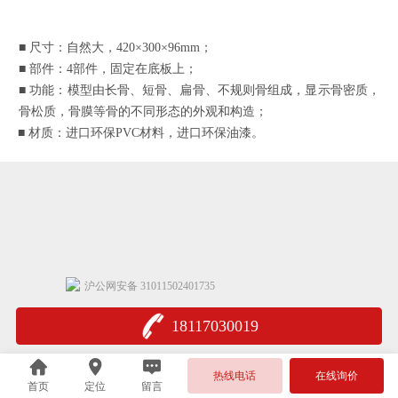
■
尺寸：自然大，
420×300×96mm；
■
部件：
4部件，固定在底板上；
■
功能：模型由长骨、短骨、扁骨、不规则骨组成，显示骨密质，
骨松质，骨膜等骨的不同形态的外观和构造；
■
材质：进口环保
PVC材料，进口环保油漆。
沪公网安备 31011502401735
18117030019
热线电话
在线询价
首页
定位
留言