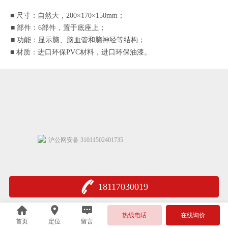
■
尺寸：自然大，
2
00
×170×1
5
0mm；
■
部件：
6
部件，
置于底座上
；
■
功能：显示脑、脑血管和脑神经等结构；
■
材质：进口环保
PVC材料，进口环保油漆。
沪公网安备 31011502401735
18117030019
热线电话
在线询价
首页
定位
留言