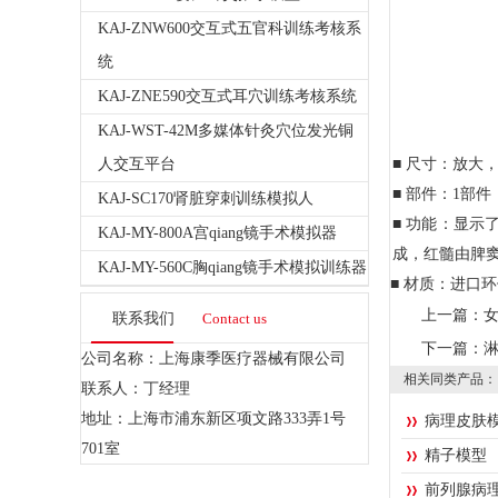
KAJ-ZNW600交互式五官科训练考核系
统
KAJ-ZNE590交互式耳穴训练考核系统
KAJ-WST-42M多媒体针灸穴位发光铜
人交互平台
■
尺寸：放大
■
部件：
1部件
KAJ-SC170肾脏穿刺训练模拟人
■
功能：显示
KAJ-MY-800A宫qiang镜手术模拟器
成，红髓由脾
KAJ-MY-560C胸qiang镜手术模拟训练器
■
材质：进口环
上一篇：
联系我们
Contact us
下一篇：
公司名称：上海康季医疗器械有限公司
相关同类产品：
联系人：丁经理
地址：上海市浦东新区项文路333弄1号
病理皮肤
701室
精子模型
前列腺病