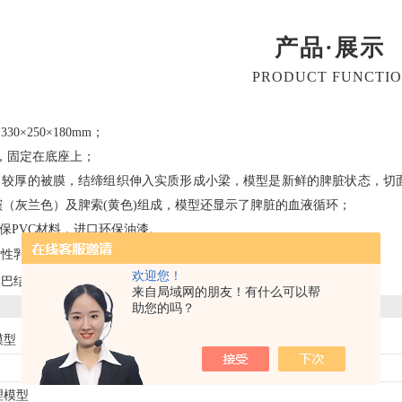
产品·展示
PRODUCT FUNCTI
，
330×250×180mm；
，固定在底座上；
了较厚的被膜，结缔组织伸入实质形成小梁，模型是新鲜的脾脏状态，切
窦（灰兰色）及脾索
(黄色)组成，模型还显示了脾脏的血液循环；
保
PVC材料，进口环保油漆。
女性乳房解剖模型
欢迎您！
淋巴结放大模型
来自局域网的朋友！有什么可以帮
助您的吗？
模型
理模型