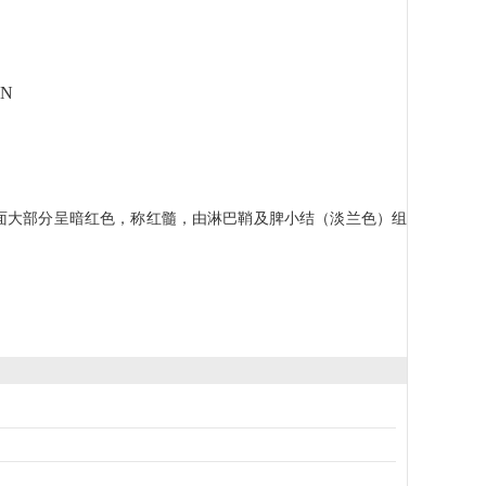
ON
面大部分呈暗红色，称红髓，由淋巴鞘及脾小结（淡兰色）组