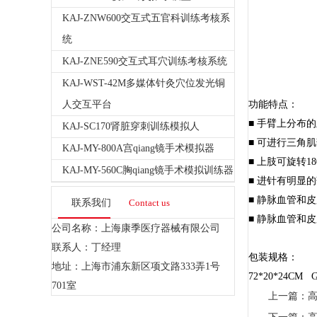
KAJ-ZNW600交互式五官科训练考核系
统
KAJ-ZNE590交互式耳穴训练考核系统
KAJ-WST-42M多媒体针灸穴位发光铜
人交互平台
功能特点：
■ 手臂上分布
KAJ-SC170肾脏穿刺训练模拟人
■ 可进行三角
KAJ-MY-800A宫qiang镜手术模拟器
■ 上肢可旋转
KAJ-MY-560C胸qiang镜手术模拟训练器
■ 进针有明显
■ 静脉血管和
联系我们
Contact us
■ 静脉血管和
公司名称：上海康季医疗器械有限公司
联系人：丁经理
包装规格：
地址：上海市浦东新区项文路333弄1号
72*20*24CM G
701室
上一篇：