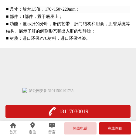
■
尺寸：放大1.5倍
，1
70×150×220mm；
■ 部件：1部件，置于底座上；
■ 功能：显示肝的分叶，肝的韧带，肝门结构和胆囊，胆管系统等
结构。展示了肝的解剖形态和出入肝的动静脉；
■ 材质：进口环保PVC材料，进口环保油漆。
沪公网安备 31011502401735
18117030019
热线电话
在线询价
首页
定位
留言