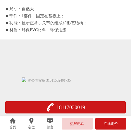
■
尺寸：
自然大
；
■
部件：
1
部件，
固定在基板上
；
■
功能：
显示正常
手
关节的组成和形态结构
；
■
材质：环保
PVC材料，环保油漆
沪公网安备 31011502401735
18117030019
热线电话
在线询价
首页
定位
留言