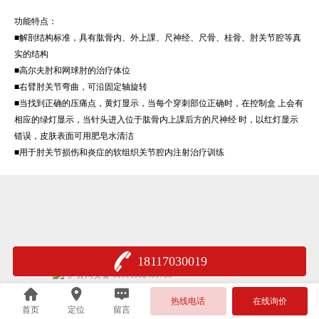
功能特点：
■解剖结构标准，具有肱骨内、外上課、尺神经、尺骨、桂骨、肘关节腔等真
实的结构
■高尔夫肘和网球肘的治疗体位
■右臂肘关节弯曲，可沿固定轴旋转
■当找到正确的压痛点，黄灯显示，当每个穿刺部位正确时，在控制盒 上会有
相应的绿灯显示，当针头进入位于肱骨内上課后方的尺神经 时，以红灯显示
错误，皮肤表面可用肥皂水清洁
■用于肘关节损伤和炎症的软组织关节腔内注射治疗训练
18117030019
沪公网安备 31011502401735
热线电话
在线询价
首页
定位
留言