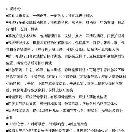
功能特点:
■瞳孔状态显示：一侧正常、一侧散大，可直观进行对比
■可进行多处动脉搏动检查：模拟桡动脉、肱动脉、股动脉（均为右侧）和足
背动脉（左侧）搏动
■基础护理技术训练，包括清理口鼻、洗浴、换衣、耳清洗滴药、口腔护理等
■气道管理技术：模型具有精确的解剖结构，包括鼻腔，口腔，牙齿，喉、气
管和食管等结构，可在模拟人身上进行可视化训练、吸痰法和氧气吸入法
■插：可进行口鼻饲法插管操作训练、胃肠减压操作，支持腹部听诊检测插管
位置，插管成功后可抽出胃液
■静脉穿刺、注射、输液、输血训练。静脉输液训练：可进行手臂静脉和下肢
静脉穿刺训练：手臂静脉（右侧）和下肢静脉（右侧股静脉；左侧大隐静脉和
小隐静脉），手臂、下肢静脉高度仿真，手感真实，穿刺正确有明显的落空
感。静脉可进行多次穿刺，前臂皮肤可更换
■骨髓穿剌：可经胫骨穿刺，有模拟骨髓流出，可注入药物或输液
■四肢关节活动逼真，可进行模拟屈、伸等活动，摆放各种治疗所需体位
■听诊技术训练，提供153多种儿童正常和异常心音、呼吸音、肠鸣音及血管
杂音
■113种心音，31种呼吸音，5种肠鸣音，4种血管杂音
■模拟人应用的RFID系统进行听诊位置定位，共设定29个听诊位置。提供6个