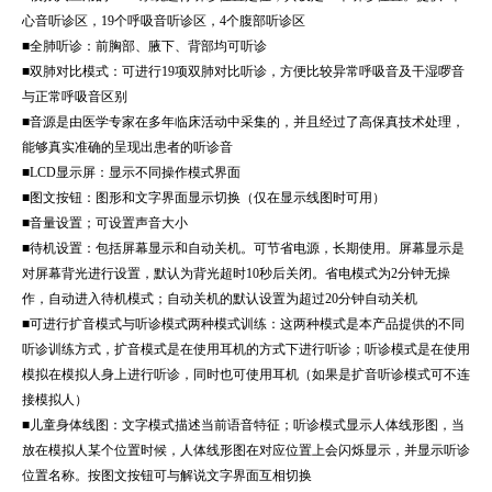
心音听诊区，19个呼吸音听诊区，4个腹部听诊区
■全肺听诊：前胸部、腋下、背部均可听诊
■双肺对比模式：可进行19项双肺对比听诊，方便比较异常呼吸音及干湿啰音
与正常呼吸音区别
■音源是由医学专家在多年临床活动中采集的，并且经过了高保真技术处理，
能够真实准确的呈现出患者的听诊音
■LCD显示屏：显示不同操作模式界面
■图文按钮：图形和文字界面显示切换（仅在显示线图时可用）
■音量设置；可设置声音大小
■待机设置：包括屏幕显示和自动关机。可节省电源，长期使用。屏幕显示是
对屏幕背光进行设置，默认为背光超时10秒后关闭。省电模式为2分钟无操
作，自动进入待机模式；自动关机的默认设置为超过20分钟自动关机
■可进行扩音模式与听诊模式两种模式训练：这两种模式是本产品提供的不同
听诊训练方式，扩音模式是在使用耳机的方式下进行听诊；听诊模式是在使用
模拟在模拟人身上进行听诊，同时也可使用耳机（如果是扩音听诊模式可不连
接模拟人）
■儿童身体线图：文字模式描述当前语音特征；听诊模式显示人体线形图，当
放在模拟人某个位置时候，人体线形图在对应位置上会闪烁显示，并显示听诊
位置名称。按图文按钮可与解说文字界面互相切换