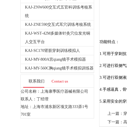
KAJ-ZNW600交互式五官科训练考核系
统
KAJ-ZNE590交互式耳穴训练考核系统
KAJ-WST-42M多媒体针灸穴位发光铜
人交互平台
功能特点：
KAJ-SC170肾脏穿刺训练模拟人
1.可用于穿刺
KAJ-MY-800A宫qiang镜手术模拟器
2.可进行双侧
KAJ-MY-560C胸qiang镜手术模拟训练器
3.可进行双侧
联系我们
Contact us
4.手感逼真，
公司名称：上海康季医疗器械有限公司
联系人：丁经理
5.采用安全的
地址：上海市浦东新区项文路333弄1号
上一篇：
701室
下一篇：