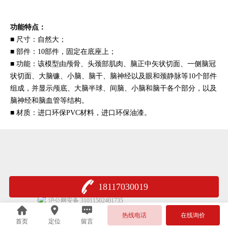
功能特点：
■
尺寸：自然大；
■
部件：10部件，
固定在底座上；
■
功能：
该模型由颅骨、头颈部肌肉、脑正中矢状切面、一侧脑冠
状切面、大脑镰、小脑、脑干、脑神经以及眼和颈静脉等10个部件
组成，并显示颅底、大脑半球、间脑、小脑和脑干各个部分，以及
脑神经和脑血管等结构。
■
材质：进口环保PVC材料，进口环保油漆。
18117030019
沪公网安备 31011502401735
热线电话
在线询价
首页
定位
留言