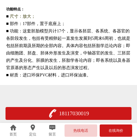
功能特点：
■
尺寸：放大；
■
部件：17部件，置于底座上；
■
功能：这套胚胎模型共计17个，显示各胚层、各系统、各器官的
各阶段发生，包括有受精卵起一直发生发展到5周末6周初，也就是
包括胚前期及胚期的全部内容。具体内容包括胚胎学总论内容；即
由细胞团、胚盘、胚体外形发生及演变，中轴器官的发生、三胚层
的产生及分化、胚膜的发生，胚胎学各论内容；即各系统以及各器
官原基的形态产生以及以后的形态演发过程。
■
材质：进口环保PVC材料，进口环保油漆。
18117030019
沪公网安备 31011502401735
热线电话
在线询价
首页
定位
留言