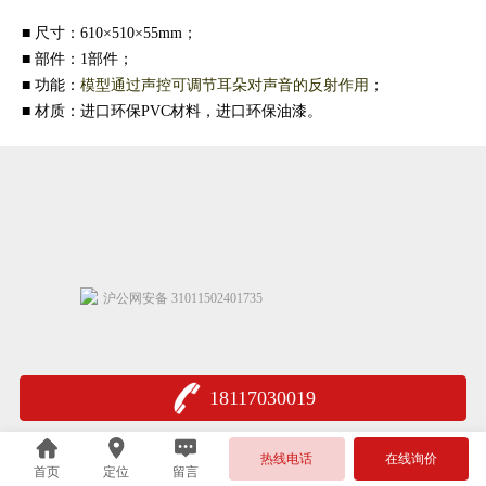
■ 尺寸：
610×510×55mm
；
■
部件：1部件；
■ 功能：
模型通过声控可调节耳朵对声音的反射作用
；
■
材质：进口环保PVC材料，进口环保油漆。
沪公网安备 31011502401735
18117030019
热线电话
在线询价
首页
定位
留言