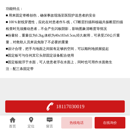
功能特点：
■ 用来固定脊椎创伤，确保事故现场至医院护送患者的安全
■ 100％射线穿透性，应此在对患者作X-线，CT断层扫描和核磁共振断层扫描
检查时无须搬动患者，不会产生闪板阴影，影响图象清晰度等情况
■份量轻，重量仅为6.2kg,体积为40x183x6.5cm,经久耐用，可承受250公斤重
量，对救助人员来说免除了不必要的重量
■设计合理，把手与地面之间留有足够的空间，可以顺利地抓握提起
■固定板可与任何其它头部固定设备配合使用
■固定板能浮于水面，可人使患者浮在水面上，同时也可用作水面救生
注：配三条固定带
18117030019
沪公网安备 31011502401735
热线电话
在线询价
首页
定位
留言