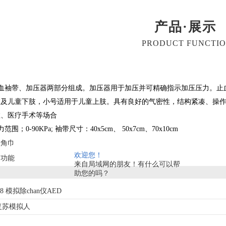
产品·展示
PRODUCT FUNCTI
止血袖带、加压器两部分组成。加压器用于加压并可精确指示加压压力。止
肢及儿童下肢，小号适用于儿童上肢。具有良好的气密性，结构紧凑、操
救、医疗手术等场合
；0-90KPa; 袖带尺寸：40x5cm、 50x7cm、70x10cm
三角巾
欢迎您！
多功能
来自局域网的朋友！有什么可以帮
助您的吗？
98 模拟除chan仪AED
复苏模拟人