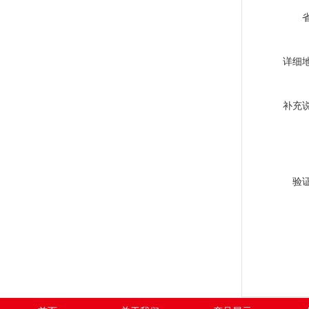
详细
补充
验