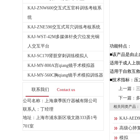
KAJ-ZNW600交互式五官科训练考核系
统
KAJ-ZNE590交互式耳穴训练考核系统
KAJ-WST-42M多媒体针灸穴位发光铜
人交互平台
功能特点：
■该产品是由
KAJ-SC170肾脏穿刺训练模拟人
适用于成人上
KAJ-MY-800A宫qiang镜手术模拟器
适用于自救互
KAJ-MY-560C胸qiang镜手术模拟训练器
■技术指标：压力范围
上一篇：
联系我们
Contact us
下一篇：
公司名称：上海康季医疗器械有限公司
相关同类产品：
联系人：丁经理
地址：上海市浦东新区项文路333弄1号
KAJ-AED
701室
高级心肺
模拟