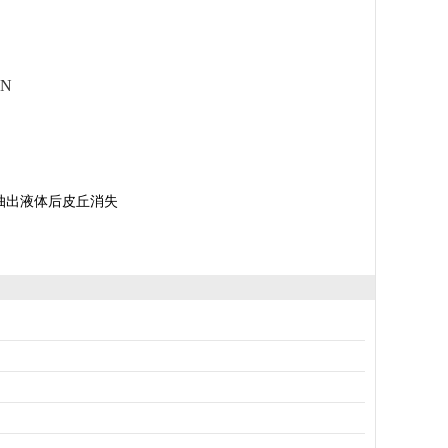
ON
抽出液体后皮丘消失