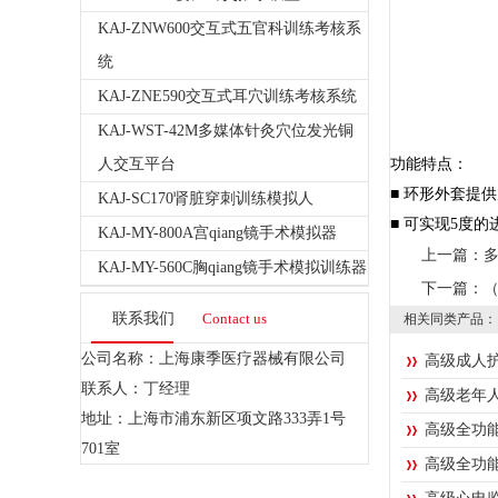
KAJ-ZNW600交互式五官科训练考核系
统
KAJ-ZNE590交互式耳穴训练考核系统
KAJ-WST-42M多媒体针灸穴位发光铜
人交互平台
功能特点：
■ 环形外套提
KAJ-SC170肾脏穿刺训练模拟人
■ 可实现5度
KAJ-MY-800A宫qiang镜手术模拟器
上一篇：
KAJ-MY-560C胸qiang镜手术模拟训练器
下一篇：
联系我们
Contact us
相关同类产品：
公司名称：上海康季医疗器械有限公司
高级成人护
联系人：丁经理
高级老年
地址：上海市浦东新区项文路333弄1号
高级全功
701室
高级全功