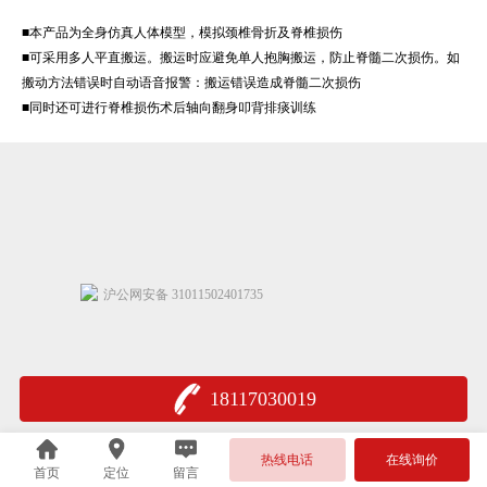
■本产品为全身仿真人体模型，模拟颈椎骨折及脊椎损伤
■可采用多人平直搬运。搬运时应避免单人抱胸搬运，防止脊髓二次损伤。如
搬动方法错误时自动语音报警：搬运错误造成脊髓二次损伤
■同时还可进行脊椎损伤术后轴向翻身叩背排痰训练
沪公网安备 31011502401735
18117030019
热线电话
在线询价
首页
定位
留言