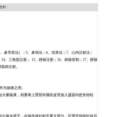
资料：
、鼻导管法）；5、鼻饲法；6、洗胃法；7、心内注射法；
14、三角肌注射； 15、静脉注射；16、静脉穿刺；17、静脉
臀部肌肉注射。
体作为抽液之用。
如大量输液，则要将上臂部外露的皮管放入盛器内把夹钳松
取出将水挤干，在操作拔针时不要太用力，可用手指按针块后