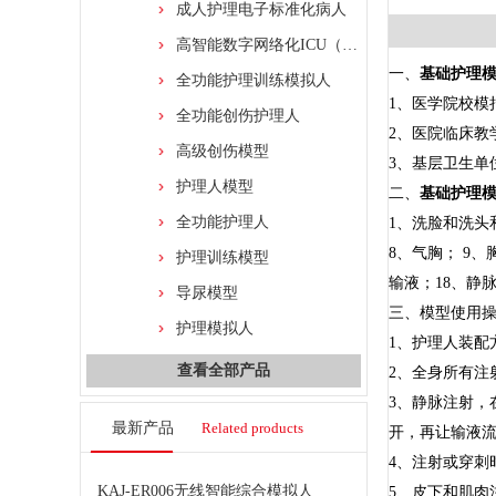
成人护理电子标准化病人
高智能数字网络化ICU（综合）护理技能训练系统
一、
基础护理
全功能护理训练模拟人
1、医学院校模
全功能创伤护理人
2、医院临床教
高级创伤模型
3、基层卫生单
护理人模型
二、
基础护理
全功能护理人
1、洗脸和洗头
8、气胸； 9、
护理训练模型
输液；18、静
导尿模型
三、模型使用
护理模拟人
1、护理人装配
查看全部产品
2、全身所有注
3、静脉注射
最新产品
Related products
开，再让输液
4、注射或穿刺
KAJ-ER006无线智能综合模拟人
5、皮下和肌