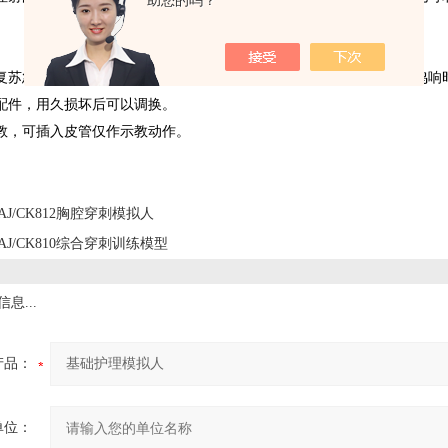
助您的吗？
复苏急救时，可将手放在剑突上方二指外进行按压，当听到胸内发生鸣响
配件，用久损坏后可以调换。
教，可插入皮管仅作示教动作。
AJ/CK812胸腔穿刺模拟人
AJ/CK810综合穿刺训练模型
息...
产品：
单位：