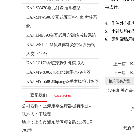
再拔针。
KAJ-ZY470婴儿针灸推拿模型
KAJ-ZNW600交互式五官科训练考核系
4、作胸外心脏
统
5、小针块均有
KAJ-ZNE590交互式耳穴训练考核系统
6、尿和灌肠示
KAJ-WST-42M多媒体针灸穴位发光铜
人交互平台
KAJ-SC170肾脏穿刺训练模拟人
上一篇：
K
KAJ-MY-800A宫qiang镜手术模拟器
下一篇：
K
相关同类产品：
KAJ-MY-560C胸qiang镜手术模拟训练器
没有相关产品信
联系我们
Contact us
公司名称：上海康季医疗器械有限公司
联系人：丁经理
地址：上海市浦东新区项文路333弄1号
您的
701室