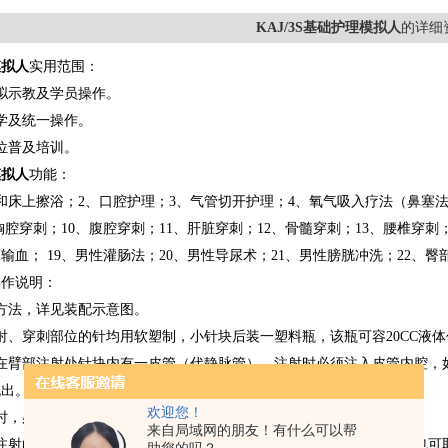
KAJ/3S基础护理模拟人
的详细
模拟人
实用范围：
拟示教及学员操作。
学及统一操作。
位普及培训。
模拟人
功能：
和床上擦浴；2、口腔护理；3、气管切开护理；4、氧气吸入疗法（鼻塞法
胸腔穿刺；10、腹腔穿刺；11、肝脏穿刺；12、骨髓穿刺；13、腰椎穿刺；
脉输血； 19、男性灌肠法；20、男性导尿术；21、男性膀胱冲洗；22、
操作说明：
方法，详见装配示意图。
射、穿刺部位的针均用软塑制，小针块后装一塑料瓶，该瓶可容20CC液
，在臂部注射处针块内有一皮管（代静脉管），注射时必须注入皮管内腔，
流出。示教抽血时，在皮管内注入小量液体，然后钳住上端即可。
欢迎您！
时，必须注意针块的中心部位。
来自局域网的朋友！有什么可以帮
肉注射的方法与临床操作相同，可注射液体，因内有海绵体可以吸水，也可