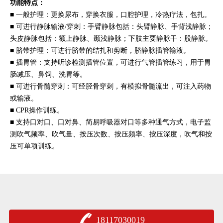
功能特点：
■ 一般护理：更换尿布，穿换衣服，口腔护理，冷热疗法，包扎。
■
可进行
静脉输液/穿刺：手臂静脉包括：头臂静脉、手背浅静脉；
头皮静脉包括：额上静脉、颞浅静脉；下肢主要静脉干：股静脉。
■
脐带护理：可进行脐带的结扎和剪断，脐静脉插管输液。
■
插胃管：支持听诊检测插管位置，可进行气管插管练习，用于胃
肠减压、鼻饲、洗胃等。
■
可进行
骨髓穿刺：可经胫骨穿刺，有模拟骨髓流出，可注入药物
或输液。
■ CPR操作训练。
■ 支持口对口、口对鼻、简易呼吸器对口等多种通气方式，电子监
测吹气频率、吹气量、按压次数、按压频率、按压深度，吹气和按
压可单项训练。
18117030019