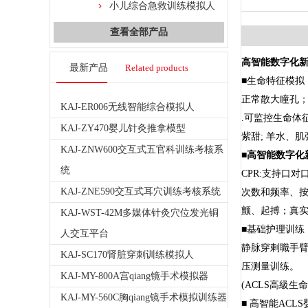
小儿综合急救训练模拟人
查看全部产品
高智能数字化
最新产品
Related products
■生命特征模拟
正常散大瞳孔
KAJ-ER006无线智能综合模拟人
.可监控生命体
KAJ-ZY470婴儿针灸推拿模型
紫甜; 羊水、肌
KAJ-ZNW600交互式五官科训练考核系
■
高智能数字化
统
CPR:支持口
KAJ-ZNE590交互式耳穴训练考核系统
次数和频率、按
颤、起搏；真
KAJ-WST-42M多媒体针灸穴位发光铜
■基础护理训练
人交互平台
静脉穿剌職手臂
KAJ-SC170肾脏穿刺训练模拟人
压测量训练。
KAJ-MY-800A宫qiang镜手术模拟器
(ACLS高級
KAJ-MY-560C胸qiang镜手术模拟训练器
■ 高智能ACL