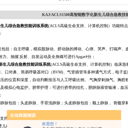
KAJ/ACLS1500高智能数字化新生儿综合急救
新生儿综合急救技能训练系统
(ACLS高級生命支持、计算机控制）功能特
：
；
征包括：自主呼吸，模拟股脉动、挤动脉的搏动、心律、哭声、打嗝声、
张力、抽搐'反射、自发运动及全身織可进行Apgar#分；
新生儿综合急救技能训练系统
(ACLS高級生命支持、计算机控制）临床
对口、口对鼻、简易呼吸器对口（BVM)、气管插管等多种通气方式，电子
压的位罝和深度，自动判断按压与人工呼吸比例。.气胸穿剌抽气、胸腔积液
实及模拟心电监护。脐带护理：可进行挤带的结扎，脐静脉插管输液，血
：
静脉包括：头皮静脉、手背浅静脉；头皮静脉包括：额上静脉， 骨髓穿
生命支持、计算机控制）
标准配置：
欢迎您！
S婴儿模拟人