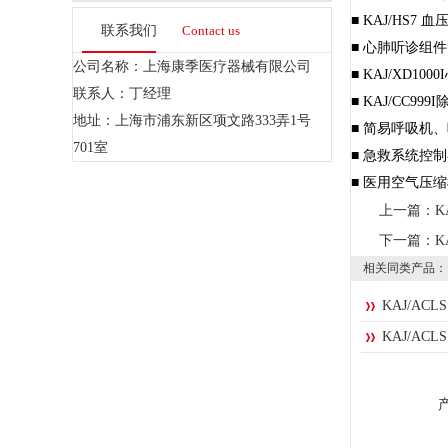
■ KAJ/HS7
联系我们
Contact us
■ 心肺听诊组件
公司名称：上海康季医疗器械有限公司
■ KAJ/XD10
联系人：丁经理
■ KAJ/CC99
地址：上海市浦东新区项文路333弄1号
■ 简易呼吸机
701室
■ 急救系统控
■ 医用空气压
上一篇：
K
下一篇：
K
相关同类产品：
KAJ/A
KAJ/A