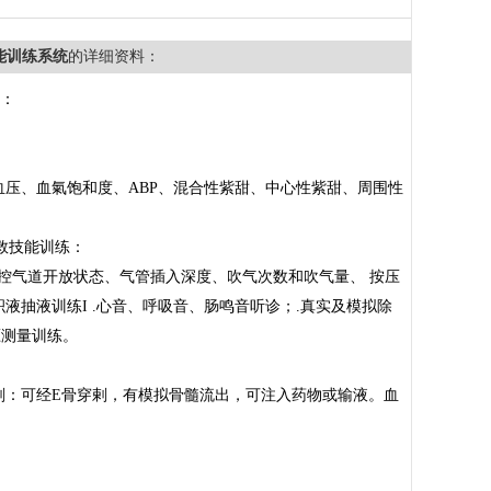
技能训练系统
的详细资料：
点：
血压、血氣饱和度、ABP、混合性紫甜、中心性紫甜、周围性
急救技能训练：
监控气道开放状态、气管插入深度、吹气次数和吹气量、 按压
抽液训练I .心音、呼吸音、肠鸣音听诊；.真实及模拟除
压测量训练。
剌：可经E骨穿剌，有模拟骨髓流出，可注入药物或输液。血