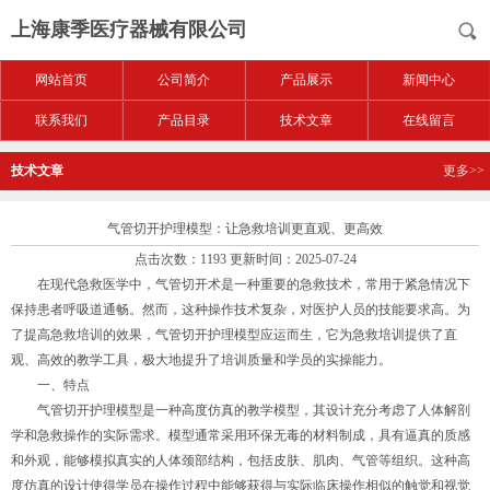
上海康季医疗器械有限公司
网站首页
公司简介
产品展示
新闻中心
联系我们
产品目录
技术文章
在线留言
技术文章
更多>>
气管切开护理模型：让急救培训更直观、更高效
点击次数：1193 更新时间：2025-07-24
在现代急救医学中，气管切开术是一种重要的急救技术，常用于紧急情况下
保持患者呼吸道通畅。然而，这种操作技术复杂，对医护人员的技能要求高。为
了提高急救培训的效果，气管切开护理模型应运而生，它为急救培训提供了直
观、高效的教学工具，极大地提升了培训质量和学员的实操能力。
一、特点
气管切开护理模型是一种高度仿真的教学模型，其设计充分考虑了人体解剖
学和急救操作的实际需求。模型通常采用环保无毒的材料制成，具有逼真的质感
和外观，能够模拟真实的人体颈部结构，包括皮肤、肌肉、气管等组织。这种高
度仿真的设计使得学员在操作过程中能够获得与实际临床操作相似的触觉和视觉