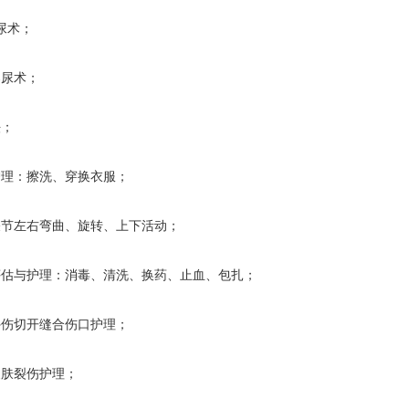
尿术；
尿术；
；
理：擦洗、穿换衣服；
节左右弯曲、旋转、上下活动；
估与护理：消毒、清洗、换药、止血、包扎；
伤切开缝合伤口护理；
肤裂伤护理；