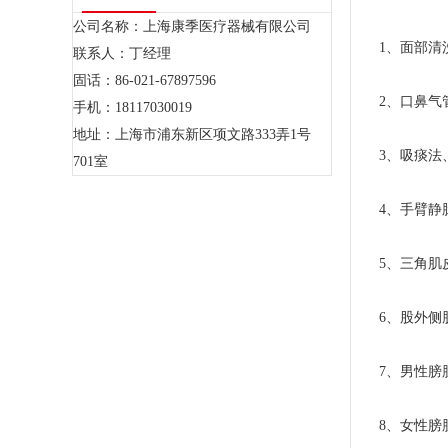
公司名称：上海康季医疗器械有限公司
1、面部清洗
联系人：丁经理
固话：86-021-67897596
2、口鼻气
手机：18117030019
地址：上海市浦东新区项文路333弄1号
3、吸痰法、
701室
4、手臂静脉
5、三角肌皮
6、股外侧
7、男性膀
8、女性膀