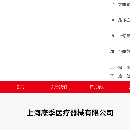
17、大腿感
18、足坏疽、
19、上臂截
20、小腿截
上一篇：
下一篇：
首页
关于我们
产品展示